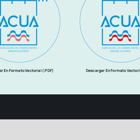
r En Formato Vectorial (.PDF)
Descargar En Formato Vectori