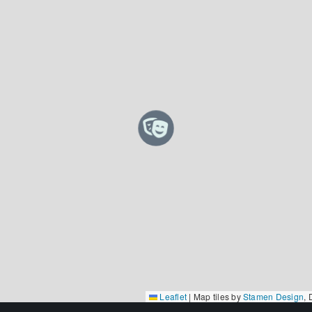
Leaflet
|
Map tiles by
Stamen Design
,