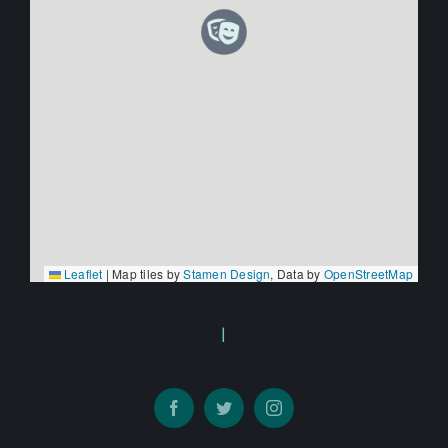
Leaflet
|
Map tiles by
Stamen Design
, Data by
OpenStreetMap
I