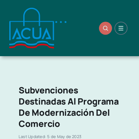
Skip
to
content
Subvenciones
Destinadas Al Programa
De Modernización Del
Comercio
Last Updated: 5 de May de 2023